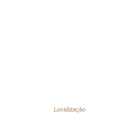
PEDRAS
ARTEFATOS RÚSTICOS
MANILHAS
PRODUTOS DIVERSOS
Localização