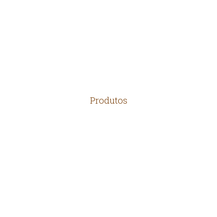
LOCALIZAÇÃO
CONTATO
Produtos
TELHAS
MADEIRAS
TIJOLOS