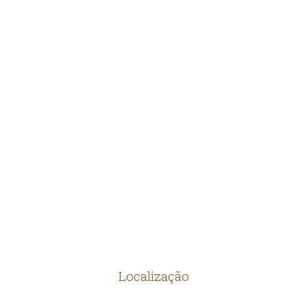
TIJOLOS
PEDRAS
ARTEFATOS RÚSTICOS
MANILHAS
PRODUTOS DIVERSOS
Localização