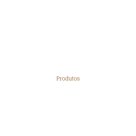
EMPRESA
LOCALIZAÇÃO
CONTATO
Produtos
TELHAS
MADEIRAS