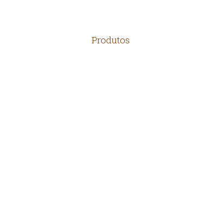
Produtos
TELHAS
MADEIRAS
TIJOLOS
PEDRAS
ARTEFATOS RÚSTICOS