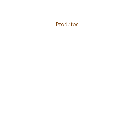
Produtos
TELHAS
MADEIRAS
TIJOLOS
PEDRAS
ARTEFATOS RÚSTICOS