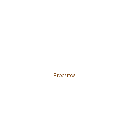
EMPRESA
LOCALIZAÇÃO
CONTATO
Produtos
TELHAS
MADEIRAS