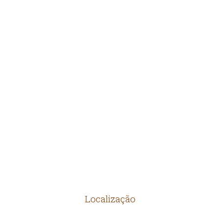
TIJOLOS
PEDRAS
ARTEFATOS RÚSTICOS
MANILHAS
PRODUTOS DIVERSOS
Localização