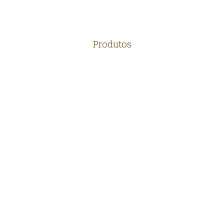
Produtos
TELHAS
MADEIRAS
TIJOLOS
PEDRAS
ARTEFATOS RÚSTICOS